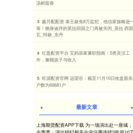
汤鲜面香
​鑫月配配资 泰王赦免8万监犯，他信家族略逊
3
筹！栖身迪拜的英拉回国之门再被关闭_英拉·西
瓦_特赦_东丹
​红盘配资平台 宝妈居家兼职指南：5类灵活工
4
作，兼顾孩子与收入
​旺源配资官网 远望谷：截至11月10日收盘股
5
户数为69681户
最新文章
上海期货配资APP下载 为一场演出赴一座城，
企查查：演出经纪相关企业注册连续3年超10