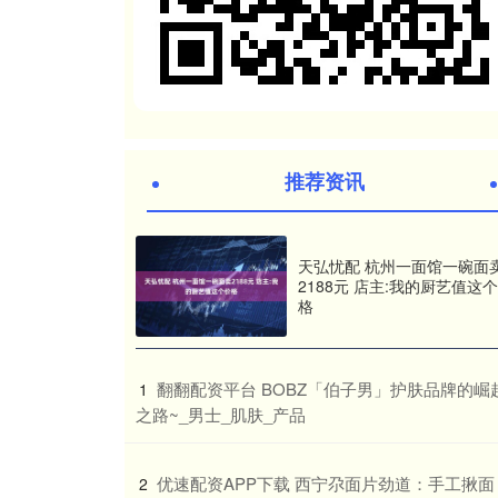
推荐资讯
天弘忧配 杭州一面馆一碗面
2188元 店主:我的厨艺值这
格
​翻翻配资平台 BOBZ「伯子男」护肤品牌的崛
1
之路~_男士_肌肤_产品
​优速配资APP下载 西宁尕面片劲道：手工揪面
2