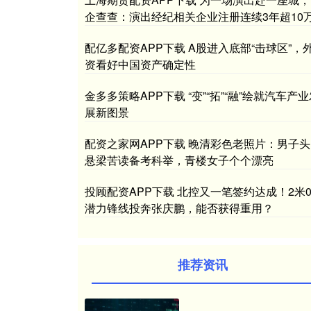
企查查：演出经纪相关企业注册连续3年超10
配亿多配资APP下载 A股进入底部“击球区”，
资看好中国资产确定性
金多多策略APP下载 “变”“拓”“融”绘就汽车产
展新图景
配资之家网APP下载 晚清彩色老照片：男子头
悬梁苦读备考科举，青楼女子个个漂亮
投顾配资APP下载 北控又一笔签约达成！2米0
潜力锋线投奔张庆鹏，能否获得重用？
推荐资讯