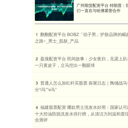
广州期货配资平台 特朗普：
们一直在与哈佛紧密合作
​翻翻配资平台 BOBZ「伯子男」护肤品牌的崛
1
之路~_男士_肌肤_产品
​盈珑配资平台 民间故事：少女夜归，见梁上趴
2
一只黄皮子，立马挖出一颗眼球
​普通人怎么加杠杆买股票 探展日志｜陶俑战马
3
分“i马”“e马”
​福建股票配资 哪款男士洗发水好用：国家认可
4
十大控油防脱洗发水排行榜，从清洁力到温和度
合测评