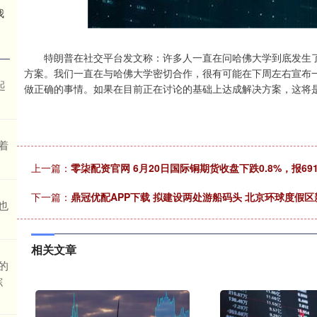
我
特朗普在社交平台发文称：许多人一直在问哈佛大学到底发生了
方案。我们一直在与哈佛大学密切合作，很有可能在下周左右宣布
起
做正确的事情。如果在目前正在讨论的基础上达成解决方案，这将是
着
上一篇：
零柒配资官网 6月20日国际铜期货收盘下跌0.8%，报691
下一篇：
鼎冠优配APP下载 拟建设两处游船码头 北京环球度假
也
相关文章
的
综