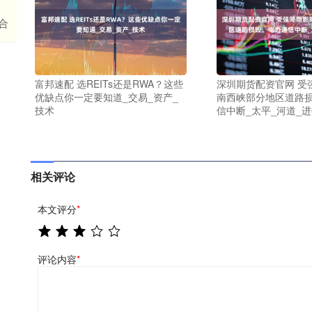
合
富邦速配 选REITs还是RWA？这些
深圳期货配资官网 受
优缺点你一定要知道_交易_资产_
南西峡部分地区道路
技术
信中断_太平_河道_
相关评论
本文评分
*
评论内容
*