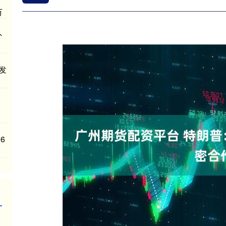
万
外
业发
6