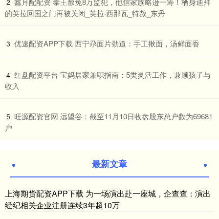
​鑫月配配资 泰王赦免8万监犯，他信家族略逊一筹！栖身迪拜
2
的英拉回国之门再被关闭_英拉·西那瓦_特赦_东丹
​优速配资APP下载 西宁尕面片劲道：手工揪面，汤鲜面香
3
​红盘配资平台 宝妈居家兼职指南：5类灵活工作，兼顾孩子与
4
收入
​旺源配资官网 远望谷：截至11月10日收盘股东总户数为69681
5
户
最新文章
上海期货配资APP下载 为一场演出赴一座城，企查查：演出
经纪相关企业注册连续3年超10万