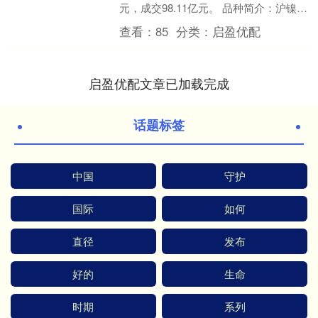
元，成交98.11亿元。 品种简介：沪镍期
货是中国上海期货交易所（SHFE）上
查看：
85
分类：
启盈优配
市....
启盈优配文章已加载完成
话题标签
中国
守护
国际
如何
直径
发布
好的
生命
时期
系列