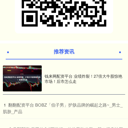
推荐资讯
钱来网配资平台 业绩炸裂！27倍大牛股惊艳
市场！后市怎么走
​翻翻配资平台 BOBZ「伯子男」护肤品牌的崛起之路~_男士_
1
肌肤_产品