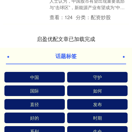
人士认为，中国股市有望出现重要底部
与“击球区”，新能源产业有望成为“中期
赢家”。 3月23日，亚太股市大幅下挫，A
查看：
124
分类：
配资炒股
股也出现....
启盈优配文章已加载完成
话题标签
中国
守护
国际
如何
直径
发布
好的
时期
系列
生命