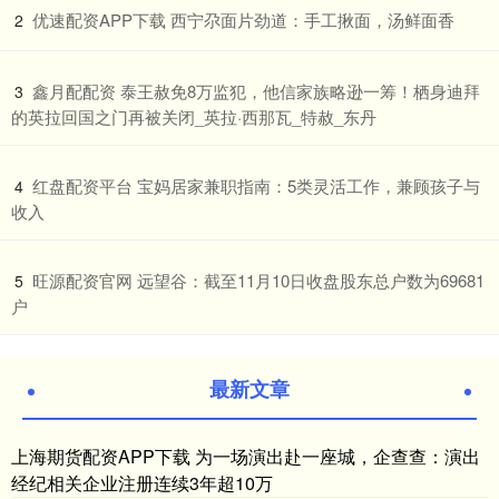
​优速配资APP下载 西宁尕面片劲道：手工揪面，汤鲜面香
2
​鑫月配配资 泰王赦免8万监犯，他信家族略逊一筹！栖身迪拜
3
的英拉回国之门再被关闭_英拉·西那瓦_特赦_东丹
​红盘配资平台 宝妈居家兼职指南：5类灵活工作，兼顾孩子与
4
收入
​旺源配资官网 远望谷：截至11月10日收盘股东总户数为69681
5
户
最新文章
上海期货配资APP下载 为一场演出赴一座城，企查查：演出
经纪相关企业注册连续3年超10万