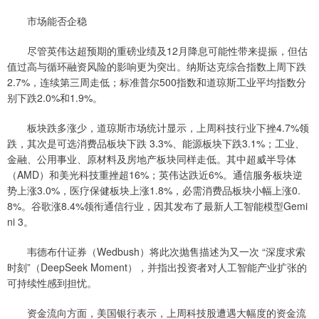
市场能否企稳
尽管英伟达超预期的重磅业绩及12月降息可能性带来提振，但估
值过高与循环融资风险的影响更为突出。纳斯达克综合指数上周下跌
2.7%，连续第三周走低；标准普尔500指数和道琼斯工业平均指数分
别下跌2.0%和1.9%。
板块跌多涨少，道琼斯市场统计显示，上周科技行业下挫4.7%领
跌，其次是可选消费品板块下跌 3.3%、能源板块下跌3.1%；工业、
金融、公用事业、原材料及房地产板块同样走低。其中超威半导体
（AMD）和美光科技重挫超16%；英伟达跌近6%。通信服务板块逆
势上涨3.0%，医疗保健板块上涨1.8%，必需消费品板块小幅上涨0.
8%。谷歌涨8.4%领衔通信行业，因其发布了最新人工智能模型Gemi
ni 3。
韦德布什证券（Wedbush）将此次抛售描述为又一次 “深度求索
时刻”（DeepSeek Moment），并指出投资者对人工智能产业扩张的
可持续性感到担忧。
资金流向方面，美国银行表示，上周科技股遭遇大幅度的资金流