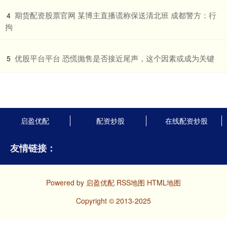
​期货配资股票官网 某博主直播谎称保送清北班 成都警方：行
4
拘
​优股平台平台 恐慌抛售是否接近尾声，这个因素或成为关键
5
启盈优配
配资炒股
在线配资炒股
友情链接：
Powered by
启盈优配
RSS地图
HTML地图
Copyright
© 2013-2025