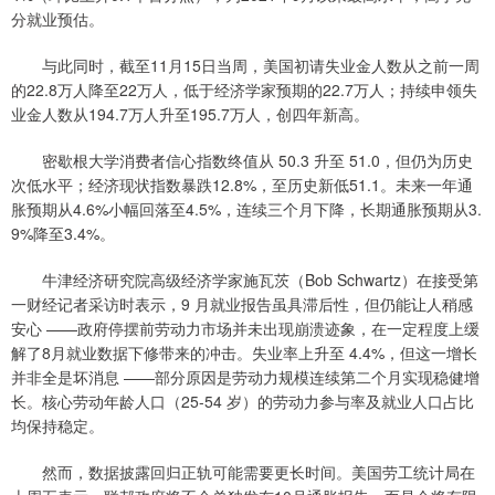
分就业预估。
与此同时，截至11月15日当周，美国初请失业金人数从之前一周
的22.8万人降至22万人，低于经济学家预期的22.7万人；持续申领失
业金人数从194.7万人升至195.7万人，创四年新高。
密歇根大学消费者信心指数终值从 50.3 升至 51.0，但仍为历史
次低水平；经济现状指数暴跌12.8%，至历史新低51.1。未来一年通
胀预期从4.6%小幅回落至4.5%，连续三个月下降，长期通胀预期从3.
9%降至3.4%。
牛津经济研究院高级经济学家施瓦茨（Bob Schwartz）在接受第
一财经记者采访时表示，9 月就业报告虽具滞后性，但仍能让人稍感
安心 ——政府停摆前劳动力市场并未出现崩溃迹象，在一定程度上缓
解了8月就业数据下修带来的冲击。失业率上升至 4.4%，但这一增长
并非全是坏消息 ——部分原因是劳动力规模连续第二个月实现稳健增
长。核心劳动年龄人口（25-54 岁）的劳动力参与率及就业人口占比
均保持稳定。
然而，数据披露回归正轨可能需要更长时间。美国劳工统计局在