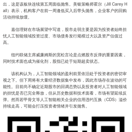
出，这是该板块连续第五周面临抛售。美银策略师霍尔（Jill Carey H
all）表示，机构客户在前一周逢低买入后带头抛售，企业客户的回购
活动持续放缓。
嘉信理财在市场展望中写道，股市走弱主要是因为投资者始终担
忧人工智能领域投资过度、市场债务发行规模过大以及资产估值过
高。
纽约联储主席威廉姆斯的宽松言论是点燃股市反弹的重要因素，
同时技术面也成为催化剂，股指已处于短期超卖状态。
该机构认为，人工智能领域的盈利前景依旧处于投资者的密切审
视之下。但下周将有大量经济数据集中发布，因此市场存在波动的可
能性。目前尚不确定近期股市的回调态势以及投资者对人工智能领域
的担忧是否已完全释放，但从历史数据和技术面看，市场有望延续反
弹。然而若甲骨文等人工智能相关企业的信用违约互换（CDS）溢价
持续走高，可能会打压投资者情绪并引发抛售。