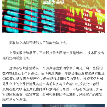
美联储立场能否缓和人工智能泡沫担忧。
上周美股持续承压，三大股指最大回撤一度超过5%，技术面发出
强烈短期看空信号。
这种市场紧张情绪从一个月期隐含波动率攀升可见一斑，恐慌指
数VIX触及近七个月高位。值得关注的是，即使英伟达发布强劲财报且
CEO黄仁勋发表乐观评论，但未能持续扭转负面势头。投资者仍对AI
龙头企业的上涨行情及其超出当前财务与生产能力的投资公告存疑。
虽然在纽约联储主席威廉姆斯释放鸽派信号后，市场有所企稳，外界
将继续权衡货币政策前景，若AI相关担忧持续发酵，风险资产恐难实
现有意义的反弹。