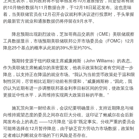
上周五表示，联邦政府将不会单独发布10月通胀报告，而是会将有限
的10月物价数据与11月数据合并，于12月18日延迟发布。这也意味
着，当美联储官员在12月召开会议就利率决议进行投票时，手头掌握
的最新官方就业和通胀数据仍将停留在9月水平。
降息预期出现剧烈波动，芝加哥商品交易所（CME）美联储观察
工具数据显示，市场预期美联储联邦公开市场委员会（FOMC）12月
降息25个基点的概率从此前的39%升至约70%。
预期转变源于纽约联储主席威廉姆斯（John Williams）的表态。
作为美联储主席鲍威尔的亲密盟友，他表示政策制定者有空间进一步
降息，以支持正在降温的就业市场。“我认为当前货币政策处于温和限
制性区间，尽管相比近期行动前有所缓和，”威廉姆斯称，“因此，我
仍认为近期有进一步调整联邦基金利率目标区间的空间，使政策立场
更接近中性水平，从而维持实现两大政策目标的平衡。”
施瓦茨向第一财经表示，会议纪要明确显示，支持近期降息与倾
向维持观望态度的委员之间存在巨大分歧。这印证了鲍威尔在会后新
闻发布会上的表态 ——12月降息 “远非”既定事实。分歧严重的委员会
可能将选择在12月暂停降息，由于缺乏官方劳动力市场数据，政策制
定者难以判断就业市场的下行风险是否存在。