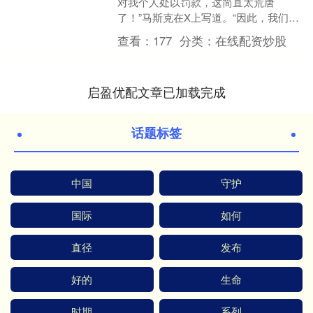
对我个人处以罚款，这简直太荒唐
了！”马斯克在X上写道。“因此，我们不
仅应该对欧盟，还应该对那些针对我采
查看：
177
分类：
在线配资炒股
取这种行动的人作出回应....
启盈优配文章已加载完成
话题标签
中国
守护
国际
如何
直径
发布
好的
生命
时期
系列