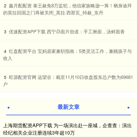
​鑫月配配资 泰王赦免8万监犯，他信家族略逊一筹！栖身迪拜
2
的英拉回国之门再被关闭_英拉·西那瓦_特赦_东丹
​优速配资APP下载 西宁尕面片劲道：手工揪面，汤鲜面香
3
​红盘配资平台 宝妈居家兼职指南：5类灵活工作，兼顾孩子与
4
收入
​旺源配资官网 远望谷：截至11月10日收盘股东总户数为69681
5
户
最新文章
上海期货配资APP下载 为一场演出赴一座城，企查查：演出
经纪相关企业注册连续3年超10万