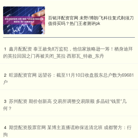
百铭洋配资官网 未野/博朗/飞科往复式剃须刀
值得买吗？热门王者测评pk
​鑫月配配资 泰王赦免8万监犯，他信家族略逊一筹！栖身迪拜
1
的英拉回国之门再被关闭_英拉·西那瓦_特赦_东丹
​旺源配资官网 远望谷：截至11月10日收盘股东总户数为69681
2
户
​苏州配资 期价创新高 交易所调整交易限额 多晶硅“钱景”几
3
何？
​期货配资股票官网 某博主直播谎称保送清北班 成都警方：行
4
拘