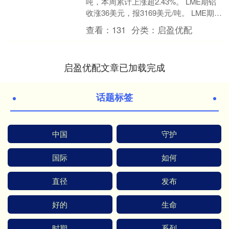
吨，本周累计上涨超2.43%。 LME期铝
收涨36美元，报3169美元/吨。 LME期锌
收涨50美元，报3260美元....
查看：
131
分类：
启盈优配
启盈优配文章已加载完成
话题标签
中国
守护
国际
如何
直径
发布
好的
生命
时期
系列