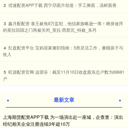
​优速配资APP下载 西宁尕面片劲道：手工揪面，汤鲜面香
2
​鑫月配配资 泰王赦免8万监犯，他信家族略逊一筹！栖身迪拜
3
的英拉回国之门再被关闭_英拉·西那瓦_特赦_东丹
​红盘配资平台 宝妈居家兼职指南：5类灵活工作，兼顾孩子与
4
收入
​旺源配资官网 远望谷：截至11月10日收盘股东总户数为69681
5
户
最新文章
上海期货配资APP下载 为一场演出赴一座城，企查查：演出
经纪相关企业注册连续3年超10万