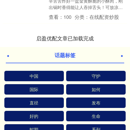
辛苦苦炸好一盆金黄酥脆的小酥肉，刚
出锅时香得能让人吞掉舌头！可放凉了
再吃，总觉得少了点灵魂，干巴巴的口
查看：
100
分类：
在线配资炒股
感，仿佛在嚼“油炸小木棍....
启盈优配文章已加载完成
话题标签
中国
守护
国际
如何
直径
发布
好的
生命
时期
系列