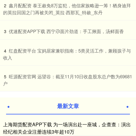
​鑫月配配资 泰王赦免8万监犯，他信家族略逊一筹！栖身迪拜
2
的英拉回国之门再被关闭_英拉·西那瓦_特赦_东丹
​优速配资APP下载 西宁尕面片劲道：手工揪面，汤鲜面香
3
​红盘配资平台 宝妈居家兼职指南：5类灵活工作，兼顾孩子与
4
收入
​旺源配资官网 远望谷：截至11月10日收盘股东总户数为69681
5
户
最新文章
上海期货配资APP下载 为一场演出赴一座城，企查查：演出
经纪相关企业注册连续3年超10万