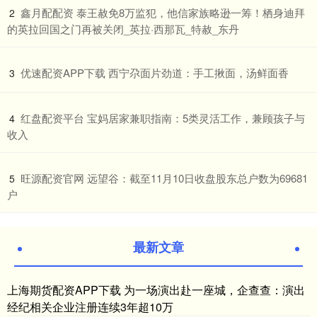
​鑫月配配资 泰王赦免8万监犯，他信家族略逊一筹！栖身迪拜
2
的英拉回国之门再被关闭_英拉·西那瓦_特赦_东丹
​优速配资APP下载 西宁尕面片劲道：手工揪面，汤鲜面香
3
​红盘配资平台 宝妈居家兼职指南：5类灵活工作，兼顾孩子与
4
收入
​旺源配资官网 远望谷：截至11月10日收盘股东总户数为69681
5
户
最新文章
上海期货配资APP下载 为一场演出赴一座城，企查查：演出
经纪相关企业注册连续3年超10万