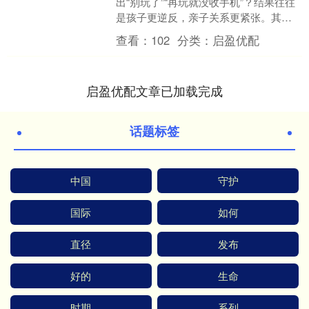
出“别玩了”“再玩就没收手机”？结果往往
是孩子更逆反，亲子关系更紧张。其
实，与其硬碰硬，不如换种沟通方式
查看：
102
分类：
启盈优配
——用3句富有智慧的话....
启盈优配文章已加载完成
话题标签
中国
守护
国际
如何
直径
发布
好的
生命
时期
系列