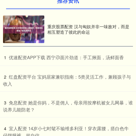
推荐资讯
重庆股票配资 汉与匈奴并非一味敌对，而是
相互塑造了彼此的命运
​优速配资APP下载 西宁尕面片劲道：手工揪面，汤鲜面香
1
​红盘配资平台 宝妈居家兼职指南：5类灵活工作，兼顾孩子与
2
收入
​免息配资 她是你妈，不是佣人，母亲用按摩机被女儿网暴，谁
3
说养儿能防老？
​宜人配资 14岁小七时髦不输维多利亚！穿衣露腰，搭白色牛
4
仔阔腿裤，超自信