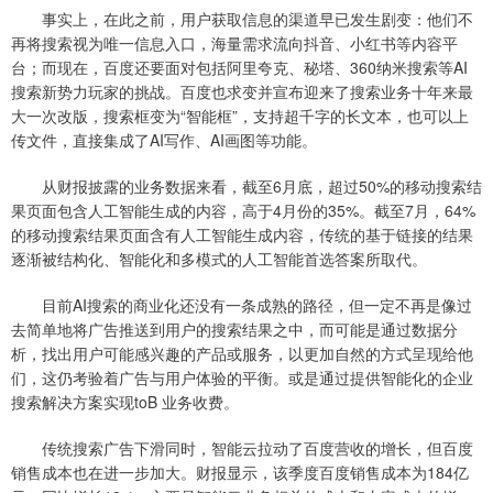
事实上，在此之前，用户获取信息的渠道早已发生剧变：他们不
再将搜索视为唯一信息入口，海量需求流向抖音、小红书等内容平
台；而现在，百度还要面对包括阿里夸克、秘塔、360纳米搜索等AI
搜索新势力玩家的挑战。百度也求变并宣布迎来了搜索业务十年来最
大一次改版，搜索框变为“智能框”，支持超千字的长文本，也可以上
传文件，直接集成了AI写作、AI画图等功能。
从财报披露的业务数据来看，截至6月底，超过50%的移动搜索结
果页面包含人工智能生成的内容，高于4月份的35%。截至7月，64%
的移动搜索结果页面含有人工智能生成内容，传统的基于链接的结果
逐渐被结构化、智能化和多模式的人工智能首选答案所取代。
目前AI搜索的商业化还没有一条成熟的路径，但一定不再是像过
去简单地将广告推送到用户的搜索结果之中，而可能是通过数据分
析，找出用户可能感兴趣的产品或服务，以更加自然的方式呈现给他
们，这仍考验着广告与用户体验的平衡。或是通过提供智能化的企业
搜索解决方案实现toB 业务收费。
传统搜索广告下滑同时，智能云拉动了百度营收的增长，但百度
销售成本也在进一步加大。财报显示，该季度百度销售成本为184亿