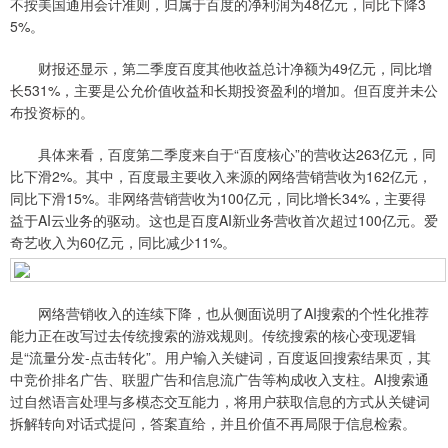
不按美国通用会计准则，归属于百度的净利润为48亿元，同比下降3
5%。
财报还显示，第二季度百度其他收益总计净额为49亿元，同比增
长531%，主要是公允价值收益和长期投资盈利的增加。但百度并未公
布投资标的。
具体来看，百度第二季度来自于“百度核心”的营收达263亿元，同
比下滑2%。其中，百度最主要收入来源的网络营销营收为162亿元，
同比下滑15%。非网络营销营收为100亿元，同比增长34%，主要得
益于AI云业务的驱动。这也是百度AI新业务营收首次超过100亿元。爱
奇艺收入为60亿元，同比减少11%。
网络营销收入的连续下降，也从侧面说明了AI搜索的个性化推荐
能力正在改写过去传统搜索的游戏规则。传统搜索的核心变现逻辑
是“流量分发-点击转化”。用户输入关键词，百度返回搜索结果页，其
中竞价排名广告、联盟广告和信息流广告等构成收入支柱。AI搜索通
过自然语言处理与多模态交互能力，将用户获取信息的方式从关键词
拆解转向对话式提问，答案直给，并且价值不再局限于信息检索。