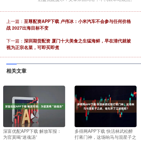
上一篇：
至尊配资APP下载 卢伟冰：小米汽车不会参与任何价格
战 2027出海目标不变
下一篇：
深圳期货配资 厦门十大美食之生猛海鲜，早在清代就被
视为正宗名菜，可即买即煮
相关文章
深富优配APP下载 解放军报：
多得网APP下载 快活林武松醉
为官莫喝“迷魂汤”
打蒋门神，这场响马与混星子之