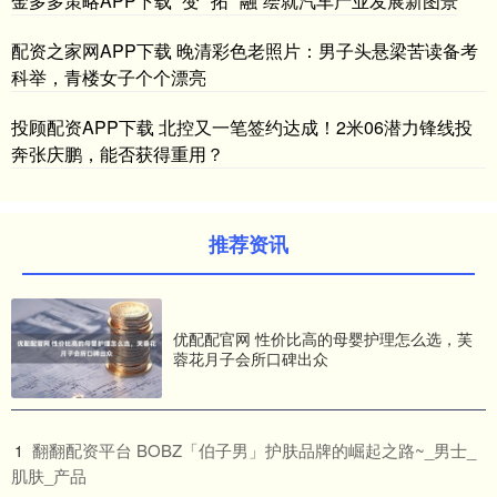
金多多策略APP下载 “变”“拓”“融”绘就汽车产业发展新图景
配资之家网APP下载 晚清彩色老照片：男子头悬梁苦读备考
科举，青楼女子个个漂亮
投顾配资APP下载 北控又一笔签约达成！2米06潜力锋线投
奔张庆鹏，能否获得重用？
推荐资讯
优配配官网 性价比高的母婴护理怎么选，芙
蓉花月子会所口碑出众
​翻翻配资平台 BOBZ「伯子男」护肤品牌的崛起之路~_男士_
1
肌肤_产品