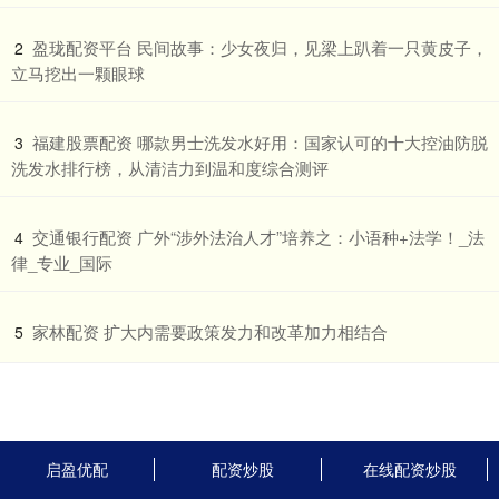
​盈珑配资平台 民间故事：少女夜归，见梁上趴着一只黄皮子，
2
立马挖出一颗眼球
​福建股票配资 哪款男士洗发水好用：国家认可的十大控油防脱
3
洗发水排行榜，从清洁力到温和度综合测评
​交通银行配资 广外“涉外法治人才”培养之：小语种+法学！_法
4
律_专业_国际
​家林配资 扩大内需要政策发力和改革加力相结合
5
启盈优配
配资炒股
在线配资炒股