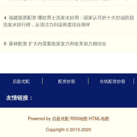
​福建股票配资 哪款男士洗发水好用：国家认可的十大控油防脱
4
洗发水排行榜，从清洁力到温和度综合测评
​家林配资 扩大内需要政策发力和改革加力相结合
5
启盈优配
配资炒股
在线配资炒股
友情链接：
Powered by
启盈优配
RSS地图
HTML地图
Copyright
© 2013-2025