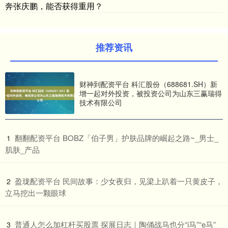
奔张庆鹏，能否获得重用？
推荐资讯
财神到配资平台 科汇股份（688681.SH）新
增一起对外投资，被投资公司为山东三赢瑞得
技术有限公司
​翻翻配资平台 BOBZ「伯子男」护肤品牌的崛起之路~_男士_
1
肌肤_产品
​盈珑配资平台 民间故事：少女夜归，见梁上趴着一只黄皮子，
2
立马挖出一颗眼球
​普通人怎么加杠杆买股票 探展日志｜陶俑战马也分“i马”“e马”
3