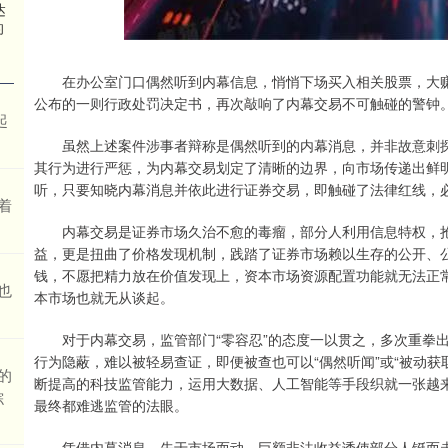
达
的
在办公室门口偶然听到内幕信息，悄悄下场买入相关股票，大赚2
公布的一则行政处罚决定书，再次敲响了内幕交易不可触碰的警钟
起
虽然上述案件涉事者辩称是偶然听到的内幕消息，并非故意刺探
其行为进行严惩，为内幕交易划定了清晰的边界，向市场传递出鲜
听，只要知晓内幕消息并依此进行证券交易，即触碰了法律红线，
着
内幕交易是证券市场久治不愈的毒瘤，部分人利用信息特权，抢
益，更是扭曲了价格发现机制，践踏了证券市场赖以生存的公开、
钱，不愿把精力放在价值发现上，资本市场资源配置功能就无法正
也
本市场也就无从谈起。
对于内幕交易，监管部门“零容忍”的态度一以贯之，多次重拳出
行为隐蔽，难以被轻易查证，即便被查也可以“偶然听闻”或“被动
的
断提高的科技监管能力，运用大数据、人工智能等手段织就一张越
综
最终都难逃监管的法眼。
凭借内幕消息，先于市场而动，巨额非法收益诱使部分人铤而走