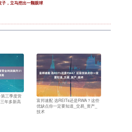
皮子，立马挖出一颗眼球
子第三季度营
富邦速配 选REITs还是RWA？这些
创三年多新高
优缺点你一定要知道_交易_资产_
技术