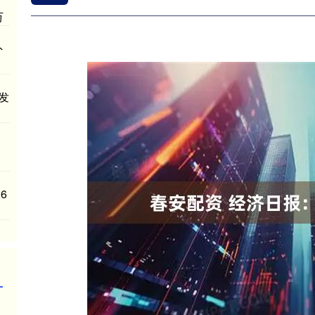
万
外
业发
6