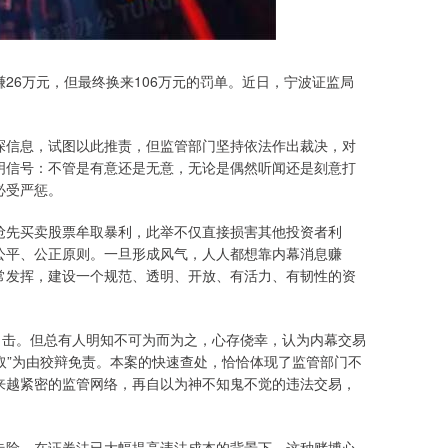
6万元，但最终换来106万元的罚单。近日，宁波证监局
。
信息，试图以此推责，但监管部门坚持依法作出裁决，对
明信号：不管是有意还是无意，无论是偶然听闻还是刻意打
必受严惩。
先买卖股票牟取暴利，此举不仅直接损害其他投资者利
公平、公正原则。一旦形成风气，人人都想靠内幕消息赚
常发挥，建设一个规范、透明、开放、有活力、有韧性的资
击。但总有人明知不可为而为之，心存侥幸，认为内幕交易
获取”为由狡辩免责。本案的快速查处，恰恰体现了监管部门不
来越紧密的监管网络，再自以为神不知鬼不觉的违法交易，
险。在证券法已大幅提高违法成本的背景下，这种赌博心