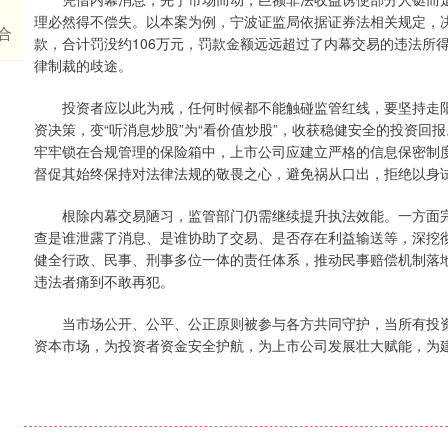
理必然得不偿失。以本案为例，宁波证监局依据证券法相关规定，决定对
合
款，合计罚没约106万元，罚款金额远远超过了内幕交易的违法所
律制裁的歧途。
投资者应以此为戒，任何时候都不能触碰监管红线，要坚持走阳
资决策，变“听消息炒股”为“看价值炒股”，收获稳健安全的投资
牢牢锁在合规管理的保险箱中，上市公司应建立严格的信息保密制
督促其始终保持对法律法规的敬畏之心，避免祸从口出，拒绝以身
根除内幕交易陋习，监管部门仍需继续提升执法效能。一方面完
查是谁泄露了消息、是谁协助了交易、是否存在利益输送等，深挖
健全行政、民事、刑事多位一体的责任体系，推动民事赔偿机制落
违法者痛到不敢再犯。
当市场公开、公平、公正原则被参与各方共同守护，当所有投资
资本市场，为投资者资金安全护航，为上市公司发展壮大赋能，为