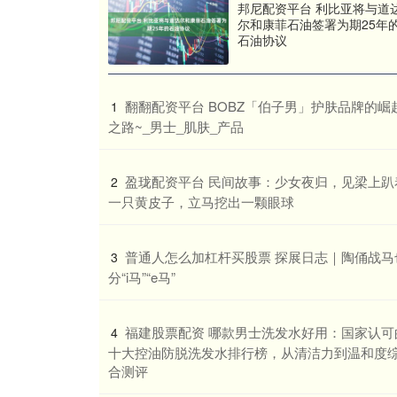
邦尼配资平台 利比亚将与道
尔和康菲石油签署为期25年
石油协议
​翻翻配资平台 BOBZ「伯子男」护肤品牌的崛
1
之路~_男士_肌肤_产品
​盈珑配资平台 民间故事：少女夜归，见梁上趴
2
一只黄皮子，立马挖出一颗眼球
​普通人怎么加杠杆买股票 探展日志｜陶俑战马
3
分“i马”“e马”
​福建股票配资 哪款男士洗发水好用：国家认可
4
十大控油防脱洗发水排行榜，从清洁力到温和度
合测评