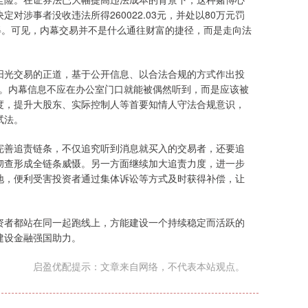
涉事者没收违法所得260022.03元，并处以80万元罚
得。可见，内幕交易并不是什么通往财富的捷径，而是走向法
光交易的正道，基于公开信息、以合法合规的方式作出投
回报。内幕信息不应在办公室门口就能被偶然听到，而是应该被
度，提升大股东、实际控制人等首要知情人守法合规意识，
试法。
善追责链条，不仅追究听到消息就买入的交易者，还要追
彻查形成全链条威慑。另一方面继续加大追责力度，进一步
地，便利受害投资者通过集体诉讼等方式及时获得补偿，让
者都站在同一起跑线上，方能建设一个持续稳定而活跃的
建设金融强国助力。
启盈优配提示：文章来自网络，不代表本站观点。